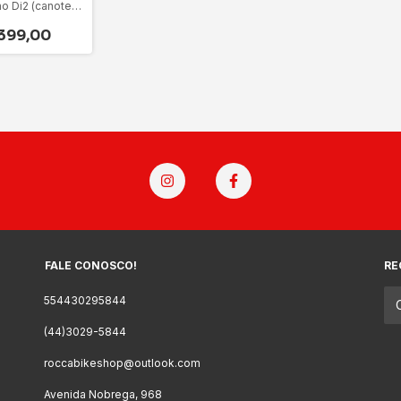
o Di2 (canote)
io Bt-dn110-A 8
399,00
FALE CONOSCO!
RE
554430295844
(44)3029-5844
roccabikeshop@outlook.com
Avenida Nobrega, 968