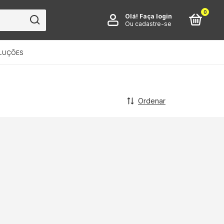
0
Olá!
Faça login
Ou cadastre-se
LUÇÕES
Ordenar