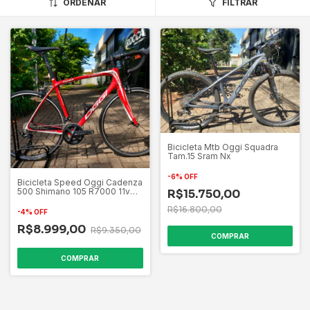
ORDENAR
FILTRAR
Bicicleta Mtb Oggi Squadra
Tam.15 Sram Nx
-
6
%
OFF
Bicicleta Speed Oggi Cadenza
500 Shimano 105 R7000 11v
R$15.750,00
Tam.56
R$16.800,00
-
4
%
OFF
R$8.999,00
R$9.350,00
COMPRAR
COMPRAR