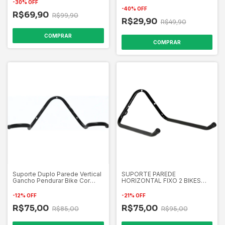
-
30
%
OFF
-
40
%
OFF
R$69,90
R$99,90
R$29,90
R$49,90
COMPRAR
COMPRAR
Suporte Duplo Parede Vertical
SUPORTE PAREDE
Gancho Pendurar Bike Cor
HORIZONTAL FIXO 2 BIKES
Preto
PRETO
-
12
%
OFF
-
21
%
OFF
R$75,00
R$75,00
R$85,00
R$95,00