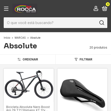
0
Início
>
MARCAS
>
Absolute
Absolute
20 produtos
ORDENAR
FILTRAR
Bicicleta Absolute Nero Boost
Aro 29 T21 Shimano XT 12v