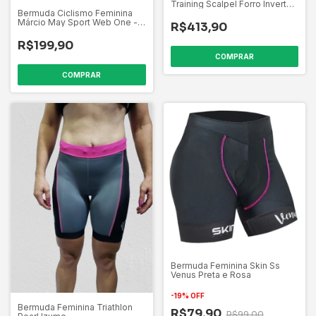
Training Scalpel Forro Invert
Gel - Tamanhos M/G
Bermuda Ciclismo Feminina
Márcio May Sport Web One -
R$413,90
Tam. Gg
R$199,90
COMPRAR
COMPRAR
Bermuda Feminina Skin Ss
Venus Preta e Rosa
-
19
%
OFF
Bermuda Feminina Triathlon
R$79,90
R$99,00