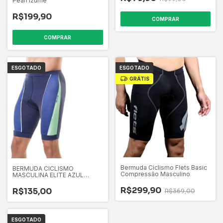
Pearl Izume
R$199,90
COMPRAR
COMPRAR
ESGOTADO
ESGOTADO
GRÁTIS
Bermuda Ciclismo Flets Basic
BERMUDA CICLISMO
Compressão Masculino
MASCULINA ELITE AZUL
MARINHO - TAM. M
R$299,90
R$135,00
R$369,00
ESGOTADO