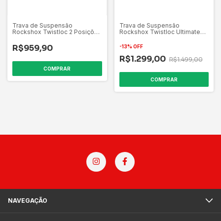
Trava de Suspensão
Trava de Suspensão
Rockshox Twistloc 2 Posições
Rockshox Twistloc Ultimate
Manopla
Dupla Original (nova)
R$959,90
-
13
%
OFF
R$1.299,00
R$1.499,00
NAVEGAÇÃO