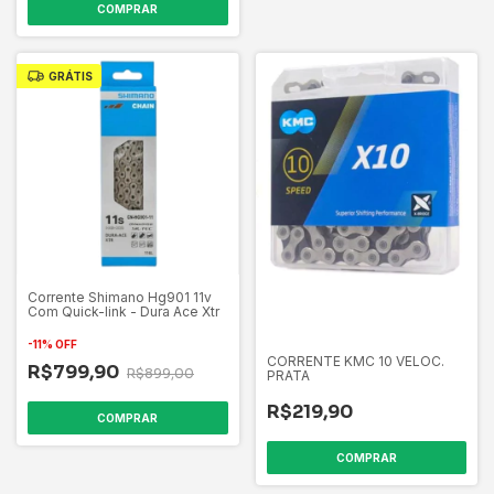
COMPRAR
GRÁTIS
Corrente Shimano Hg901 11v
Com Quick-link - Dura Ace Xtr
-
11
%
OFF
CORRENTE KMC 10 VELOC.
R$799,90
R$899,00
PRATA
R$219,90
COMPRAR
COMPRAR