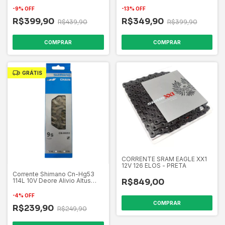
Original
-
9
%
OFF
-
13
%
OFF
R$399,90
R$349,90
R$439,90
R$399,90
COMPRAR
COMPRAR
GRÁTIS
CORRENTE SRAM EAGLE XX1
12V 126 ELOS - PRETA
Corrente Shimano Cn-Hg53
114L 10V Deore Alivio Altus
R$849,00
Original
-
4
%
OFF
COMPRAR
R$239,90
R$249,90