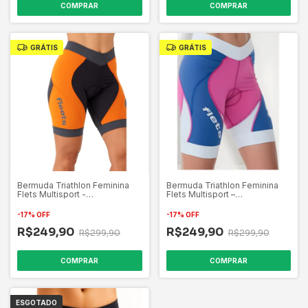
COMPRAR
COMPRAR
GRÁTIS
GRÁTIS
Bermuda Triathlon Feminina
Bermuda Triathlon Feminina
Flets Multisport -
Flets Multisport –
Laranja/Cinza/Preto
Azul/Rosa/Branco
-
17
%
OFF
-
17
%
OFF
R$249,90
R$249,90
R$299,90
R$299,90
COMPRAR
COMPRAR
ESGOTADO