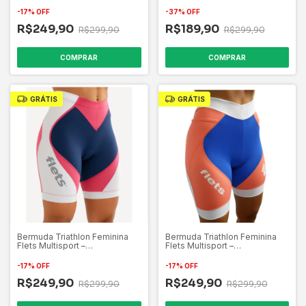
Cinza/Amarelo/Branco
(Mostruário)
-
17
%
OFF
-
37
%
OFF
R$249,90
R$189,90
R$299,90
R$299,90
COMPRAR
COMPRAR
GRÁTIS
GRÁTIS
Bermuda Triathlon Feminina
Bermuda Triathlon Feminina
Flets Multisport –
Flets Multisport –
Azul/Rosa/Branco
Azul/salmao/Branco
-
17
%
OFF
-
17
%
OFF
R$249,90
R$249,90
R$299,90
R$299,90