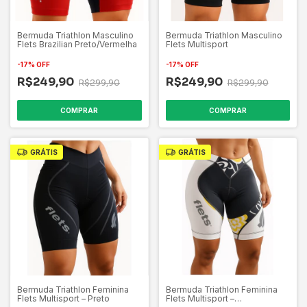
Bermuda Triathlon Masculino
Bermuda Triathlon Masculino
Flets Brazilian Preto/Vermelha
Flets Multisport
-
17
%
OFF
-
17
%
OFF
R$249,90
R$249,90
R$299,90
R$299,90
COMPRAR
COMPRAR
GRÁTIS
GRÁTIS
Bermuda Triathlon Feminina
Bermuda Triathlon Feminina
Flets Multisport – Preto
Flets Multisport –