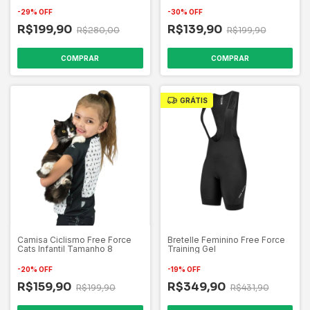
-
29
%
OFF
-
30
%
OFF
R$199,90
R$139,90
R$280,00
R$199,90
COMPRAR
COMPRAR
GRÁTIS
Camisa Ciclismo Free Force
Bretelle Feminino Free Force
Cats Infantil Tamanho 8
Training Gel
-
20
%
OFF
-
19
%
OFF
R$159,90
R$349,90
R$199,90
R$431,90