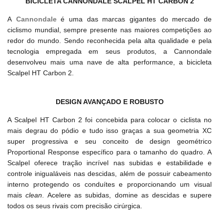
BICICLETA CANNONDALE SCALPEL HT CARBON 2
A
Cannondale
é uma das marcas gigantes do mercado de
ciclismo mundial, sempre presente nas maiores competições ao
redor do mundo. Sendo reconhecida pela alta qualidade e pela
tecnologia empregada em seus produtos, a Cannondale
desenvolveu mais uma nave de alta performance, a bicicleta
Scalpel HT Carbon 2.
DESIGN AVANÇADO E ROBUSTO
A Scalpel HT Carbon 2 foi concebida para colocar o ciclista no
mais degrau do pódio e tudo isso graças a sua geometria XC
super progressiva e seu conceito de design geométrico
Proportional Response específico para o tamanho do quadro. A
Scalpel oferece tração incrível nas subidas e estabilidade e
controle inigualáveis nas descidas, além de possuir cabeamento
interno protegendo os conduítes e proporcionando um visual
mais
clean
. Acelere as subidas, domine as descidas e supere
todos os seus rivais com precisão cirúrgica.