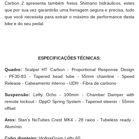
Carbon 2 apresenta também freios Shimano hidráulicos, estes
que por sua vez garantirão uma frenagem segura e precisa, tudo
que você necessita para extrair o máximo de performance desta
bike e do seu pedal.
ESPECIFICAÇÕES TÉCNICAS:
Quadro:
Scalpel HT Carbon - Proportional Response Design
- PF30-83 - Tapered head tube - 55mm chainline - Speed
Release - Cabeamento interno - UDH - Fibra de carbono
Suspensão:
Lefty Ocho - 100mm - Chamber Damper with
remote lockout - OppO Spring System - Tapered steerer - 55mm
offset
Aros:
Stan's NoTubes Crest MK4 - 28 raios - Tubeless ready -
Alumínio
Cubo dianteiro:
HollowGram Lefty 60