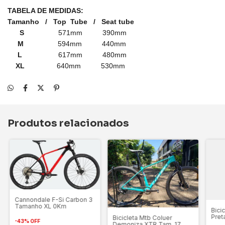
TABELA DE MEDIDAS:
Tamanho / Top Tube / Seat tube
S
571mm 390mm
M
594mm 440mm
L
617mm 480mm
XL
640mm 530mm
Produtos relacionados
Cannondale F-Si Carbon 3
Tamanho XL 0Km
Bici
Pret
Bicicleta Mtb Coluer
-
43
%
OFF
Demoniza XTR Tam. 17