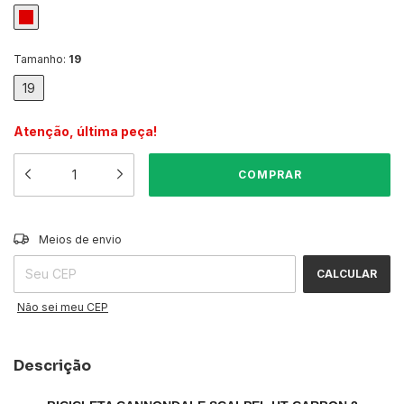
Tamanho:
19
19
Atenção, última peça!
ALTERAR CEP
Entregas para o CEP:
Meios de envio
CALCULAR
Não sei meu CEP
Descrição